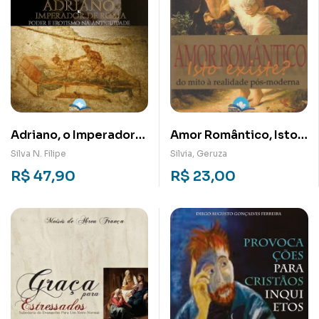
Adriano, o Imperador
Amor Romântico, Isto
de Roma: O Poder e
Existe?: Do mito à
Silva N. Filipe
Silvia, Geruza
Erotismo na
realidade pós-
R$
47,90
R$
23,00
Antiguidade
moderna