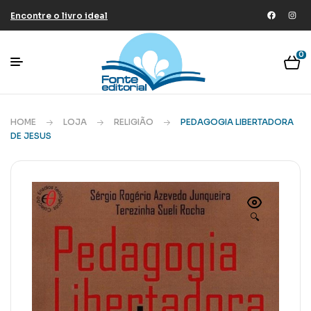
Encontre o livro ideal
0
HOME
LOJA
RELIGIÃO
PEDAGOGIA LIBERTADORA
DE JESUS
🔍