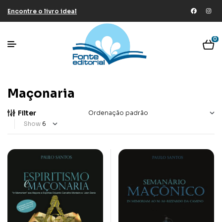
Encontre o livro ideal
0
Maçonaria
Filter
Show