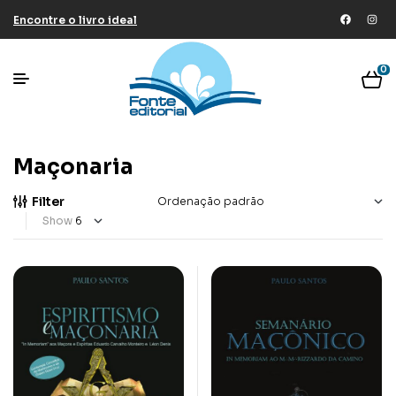
Encontre o livro ideal
0
Maçonaria
Filter
Show