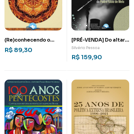
(Re)conhecendo o
[PRÉ-VENDA] Do altar
sagrado: Reflexões
para o palco: Os shows
Silvério Pessoa
R$
89,30
teórico-
em movimento do
R$
159,90
metodológicas dos
Padre Fábio de Melo
estudos de religiões e
religiosidades