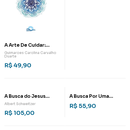
A Arte De Cuidar:
Espiritualidade do
Guimaroes Carolina Carvalho
Duarte
Cuidado na Relação
R$
49,90
Mãe-Bebê
A Busca do Jesus
A Busca Por Uma
Histórico
Espiritualidade
Albert Schweitzer
R$
55,90
Integral:
R$
105,00
Ressignificação da
identidade cristã