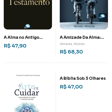
A Alma no Antigo
A Amizade Da Alma:
Testamento
Fidelidade na Mentoria
Almeida, Alcindo
R$
47,90
da Vida
R$
68,30
A Bíblia Sob 3 Olhares
R$
47,00