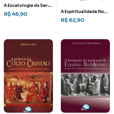
A Escatologia do Ser:
Mito e Ciência,
A Espiritualidade No
R$
46,90
Tradição e Fé a Partir
Cristianismo Primitivo
R$
62,90
do Pensamento de
Rudolf Bultmann