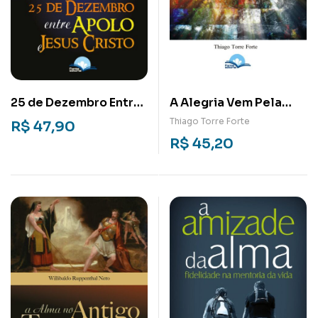
25 de Dezembro Entre
A Alegria Vem Pela
Apolo e Jesus Cristo
Manhã
Thiago Torre Forte
R$
47,90
R$
45,20