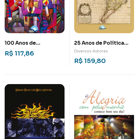
100 Anos de
25 Anos de Política
Pentecostes:
Externa Brasileira:
Diversos Autores
R$
117,86
Capítulos da história
1996-2021
R$
159,80
do pentecostalismo
no Brasil