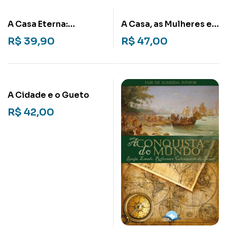
A Casa Eterna:
A Casa, as Mulheres e a
Conversas com Rubem
Igreja: Gênero e
R$
39,90
R$
47,00
Alves
religião no contexto
familiar
A Cidade e o Gueto
R$
42,00