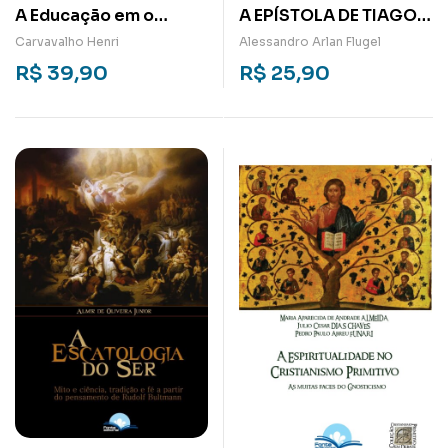
A Educação em o
A EPÍSTOLA DE TIAGO:
Capital
UMA PROPOSTA DE
Carvavalho Henri
Alessandro Arlan Flugel
ESPIRITUALIDADE
R$
39,90
R$
25,90
INTEGRAL