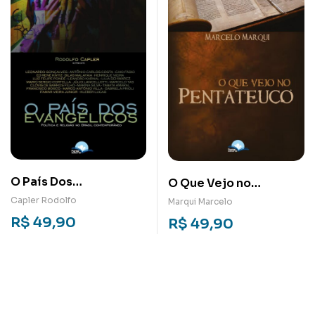
O País Dos
O Que Vejo no
Evangélicos: Política e
Pentateuco
Capler Rodolfo
Marqui Marcelo
religião no Brasil
R$
49,90
R$
49,90
contemporâneo