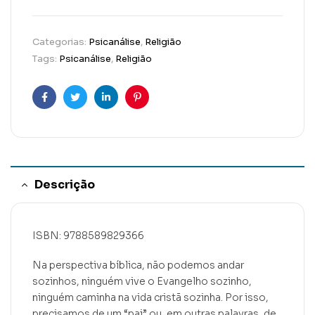
Categorias:
Psicanálise
,
Religião
Tags:
Psicanálise
,
Religião
Facebook
Twitter
Linkedin
Pinterest
Descrição
ISBN: 9788589829366
Na perspectiva bíblica, não podemos andar
sozinhos, ninguém vive o Evangelho sozinho,
ninguém caminha na vida cristã sozinha. Por isso,
precisamos de um “pai” ou, em outras palavras, de