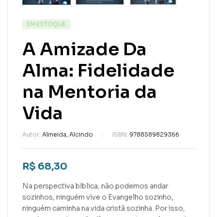
EM ESTOQUE
A Amizade Da
Alma: Fidelidade
na Mentoria da
Vida
Autor:
Almeida, Alcindo
ISBN:
9788589829366
R$
68,30
Na perspectiva bíblica, não podemos andar
sozinhos, ninguém vive o Evangelho sozinho,
ninguém caminha na vida cristã sozinha. Por isso,