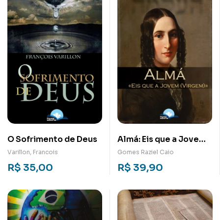
O Sofrimento de Deus
Almá: Eis que a Jovem
(Virgem)
Varillon, Francois
Gomes Raziel Caio
R$
35,00
R$
39,90