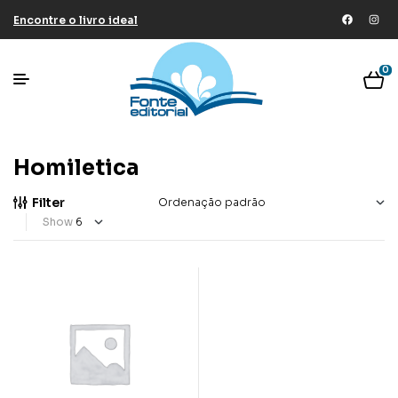
Encontre o livro ideal
0
Homiletica
Filter
Show