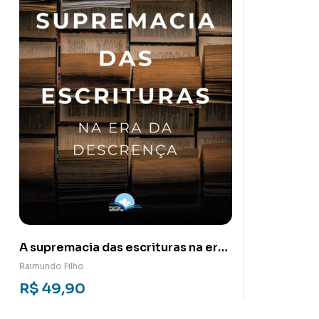
A supremacia das escrituras na era
da descrença
Raimundo Filho
R$
49,90