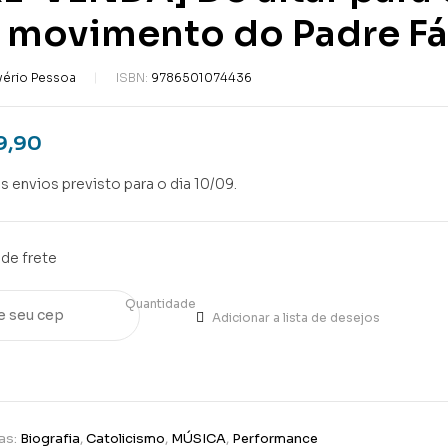
 movimento do Padre Fá
vério Pessoa
ISBN:
9786501074436
9,90
os envios previsto para o dia 10/09.
de frete
Quantidade
Adicionar a lista de desejos
as:
Biografia
,
Catolicismo
,
MÚSICA
,
Performance