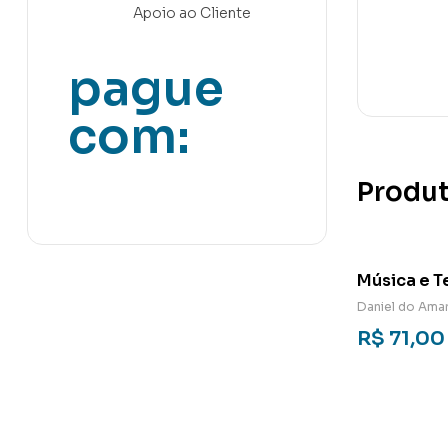
Apoio ao Cliente
pague
com:
Produt
Música e T
Evangélica
Daniel do Amar
Apogeu e 
R$
71,00