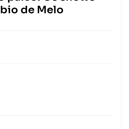
R$
71,00
bio de Melo