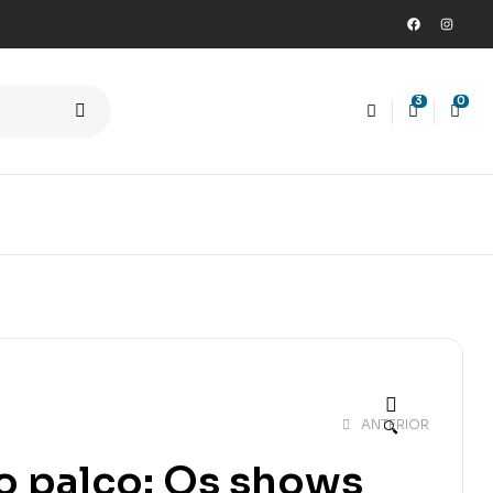
3
0
ANTERIOR
🔍
o palco: Os shows