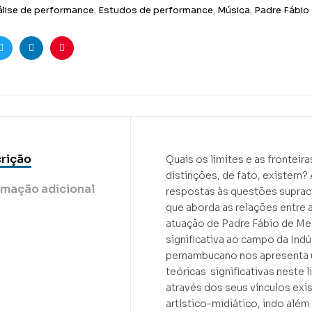
lise de performance
,
Estudos de performance
,
Música
,
Padre Fábio
ook
Twitter
Linkedin
Pinterest
rição
Quais os limites e as fronteira
distinções, de fato, existem?
rmação adicional
respostas às questões supraci
que aborda as relações entre as
atuação de Padre Fábio de Mel
significativa ao campo da Indús
pernambucano nos apresenta 
teóricas significativas neste 
através dos seus vínculos exis
artístico-midiático, indo além