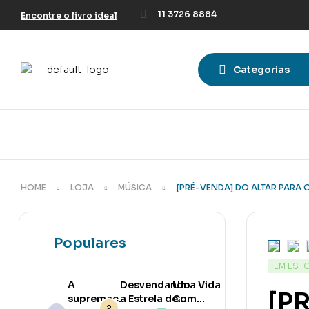
11 3726 8884
Encontre o livro ideal
Categorias
HOME
LOJA
MÚSICA
[PRÉ-VENDA] DO ALTAR PARA 
Populares
EM EST
A
Desvendando
Uma Vida
[PR
supremacia
a Estrela de
Com