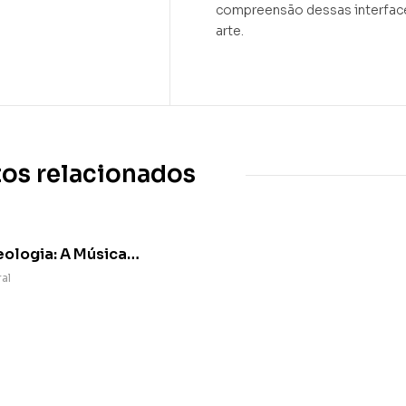
compreensão dessas interfaces 
arte.
os relacionados
eologia: A Música
 Brasileira – Origem,
al
Futuro