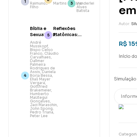
das
Belém e a
Promessa
Raimundo
Martins Giuliano
Vanderlei
em
Filho
Alves
escrituras
Data do
Batista
na era da
Nascimento
descrença
de Jesus
Autor:
Sil
Bíblia e
Reflexões
Sexualidade:
Platônicas:
Abordagem
O
André
R$
15
Musskopf
,
teológica,
pensamento
Bispo Celso
pastoral e
cristão
Franco
,
Cláudio
Início d
Carvalhaes
,
bíblica
Dallmer
Palmeira
Rodrigues de
Assis
,
Daniela
Borja Bessa
,
Simulação 
Elias Mayer
Vergara
,
Gottfried
Brakemeier
,
Humberto
Maiztegui
Gonçalves
,
Jaci Maraschin
,
John Spong
,
Pedro Triana
,
Peter Lee
Categori