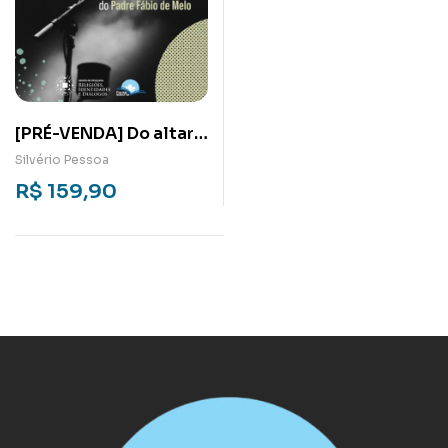
[PRÉ-VENDA] Do altar
para o palco: Os shows
Silvério Pessoa
em movimento do
R$
159,90
Padre Fábio de Melo