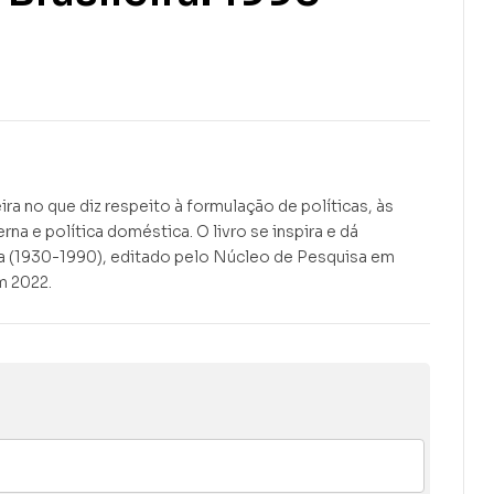
R$
R$
69,90
59,90
ira no que diz respeito à formulação de políticas, às
na e política doméstica. O livro se inspira e dá
ira (1930-1990), editado pelo Núcleo de Pesquisa em
m 2022.