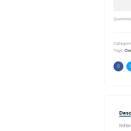
Quantida
Categori
Tags:
Com
Faceb
Desc
Info