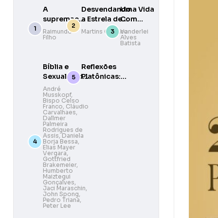
A
Desvendando
Uma Vida
supremacia
a Estrela de
Com
das
Belém e a
Promessa
Raimundo
Martins Giuliano
Vanderlei
Filho
Alves
escrituras
Data do
Batista
na era da
Nascimento
descrença
de Jesus
Bíblia e
Reflexões
Sexualidade:
Platônicas:
Abordagem
O
André
Musskopf
,
teológica,
pensamento
Bispo Celso
pastoral e
cristão
Franco
,
Cláudio
Carvalhaes
,
bíblica
Dallmer
Palmeira
Rodrigues de
Assis
,
Daniela
Borja Bessa
,
Elias Mayer
Vergara
,
Gottfried
Brakemeier
,
Humberto
Maiztegui
Gonçalves
,
Jaci Maraschin
,
John Spong
,
Pedro Triana
,
Peter Lee