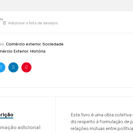
de
Adicionar a lista de desejos
as:
Comércio exterior
,
Sociedade
ércio Exterior
,
História
ook
Twitter
Linkedin
Pinterest
rição
Este livro é uma obra coletiva
diz respeito à formulação de p
rmação adicional
relações mútuas entre política 