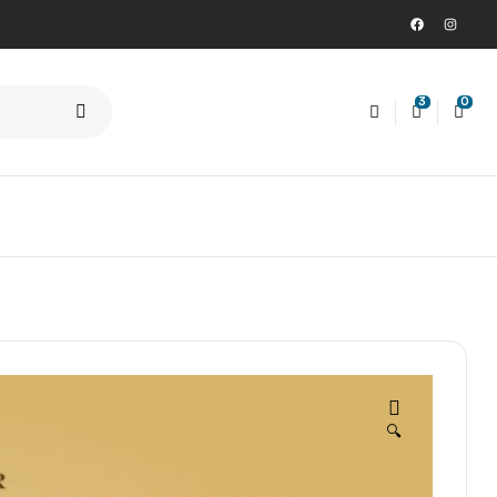
3
0
🔍