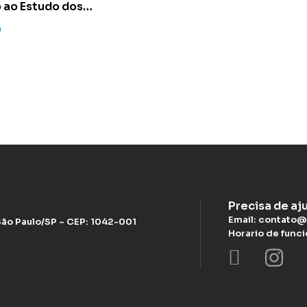
 ao Estudo dos
s Sociais
0
Precisa de aj
Email: contato@
 São Paulo/SP – CEP: 1042-001
Horario de func