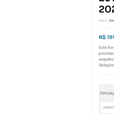
20
Autor:
Di
R$
15
Este liv
priorida
sequênci
Relações
Simulaç