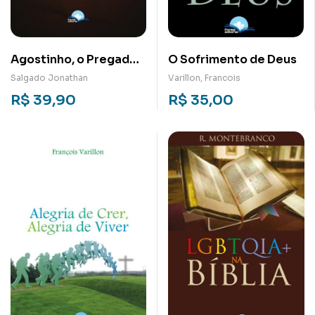
Agostinho, o Pregador:
O Sofrimento de Deus
As Contribuições do
Salgado Jonathan
Varillon, Francois
Bispo de Hipona para
R$
39,90
R$
35,00
Pregação