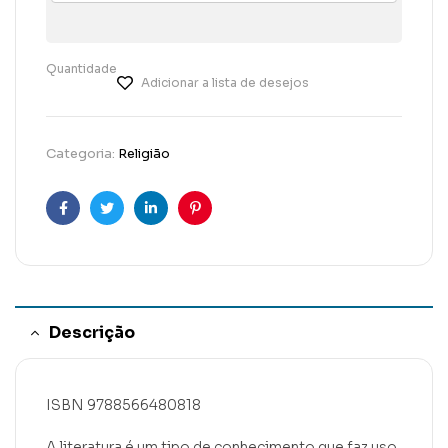
Quantidade
Adicionar a lista de desejos
Categoria:
Religião
Facebook
Twitter
Linkedin
Pinterest
Descrição
ISBN 9788566480818
A literatura é um tipo de conhecimento que faz uso