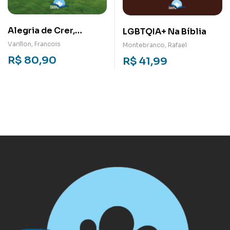
Alegria de Crer,
LGBTQIA+ Na Bíblia
Alegria de Viver
Varillon, Francois
Montebranco, Rafael
R$
80,90
R$
41,99