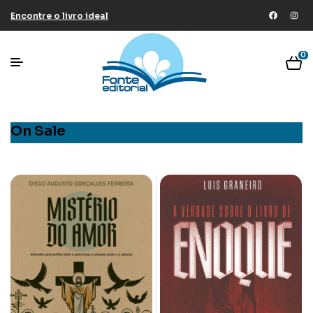
Encontre o livro ideal
0
On Sale