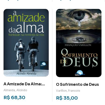
jurídico
A Amizade Da Alma:
O Sofrimento de Deus
Fidelidade na Mentoria
Almeida, Alcindo
Varillon, Francois
da Vida
R$
68,30
R$
35,00