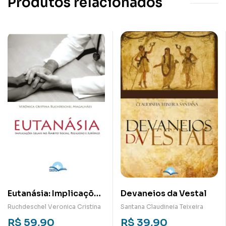
Produtos relacionados
Eutanásia: Implicações
Devaneios da Vestal
legais no âmbito
Ruchdeschel Veronica Cristina
Santana Claudineia Teixeira
sociais, religioso e
R$
59,90
R$
39,90