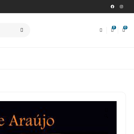
3
0
🔍