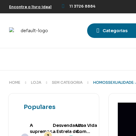
11 3726 8884
Encontre o livro ideal
Categorias
HOME
LOJA
SEM CATEGORIA
HOMOSSEXUALIDADE:
Populares
A
Desvendando
Uma Vida
supremacia
a Estrela de
Com