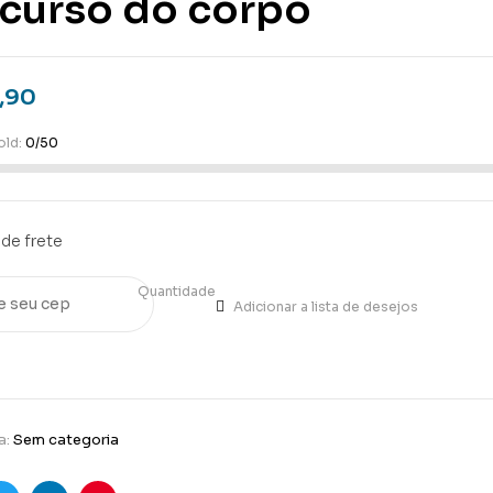
scurso do corpo
,90
old:
0/50
de frete
Quantidade
Adicionar a lista de desejos
a:
Sem categoria