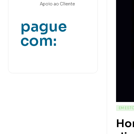
Apoio ao Cliente
pague
com:
EM EST
Ho