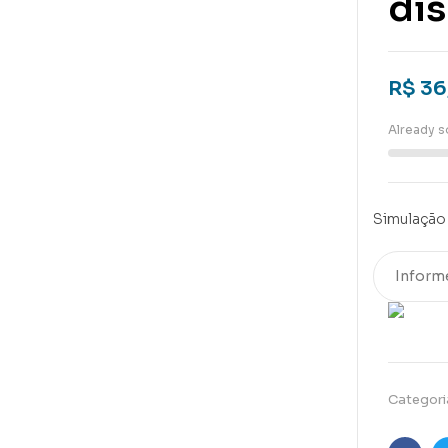
di
R$
36
Already s
Simulação 
Categori