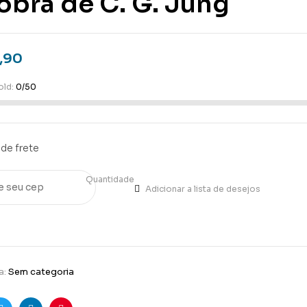
obra de C. G. Jung
,90
old:
0/50
de frete
Quantidade
Adicionar a lista de desejos
a:
Sem categoria