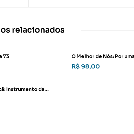
os relacionados
a 73
O Melhor de Nós: Por um
Cristologia contemporâ
R$
98,00
tã: Instrumento da
entecostal no Brasil
0