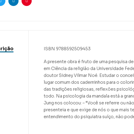
ook
Twitter
Linkedin
Pinterest
rição
ISBN 9788592509453
A presente obra é fruto de uma pesquisa d
em Ciência da religião da Universidade Fede
doutor Sidney Vilmar Noé. Estudar o concei
lugar comum dos caderninhos para o colorir
das tradições religiosas, reflexões psicol
todo. Na psicologia da mandala está a gran
Jung nos colocou: – “Você se referre ou nã
presenteia e que exige de nós o que mais t
entendimento do psiquiatra suíço, não po