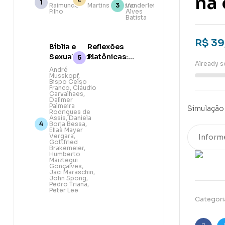
na 
das
Belém e a
Promessa
Raimundo
Martins Giuliano
Vanderlei
Filho
Alves
escrituras
Data do
Batista
na era da
Nascimento
descrença
de Jesus
R$
39
Bíblia e
Reflexões
Sexualidade:
Platônicas:
Already s
Abordagem
O
André
Musskopf
,
teológica,
pensamento
Bispo Celso
pastoral e
cristão
Franco
,
Cláudio
Carvalhaes
,
bíblica
Dallmer
Palmeira
Simulação 
Rodrigues de
Assis
,
Daniela
Borja Bessa
,
Elias Mayer
Vergara
,
Gottfried
Brakemeier
,
Humberto
Maiztegui
Gonçalves
,
Jaci Maraschin
,
John Spong
,
Pedro Triana
,
Peter Lee
Categori