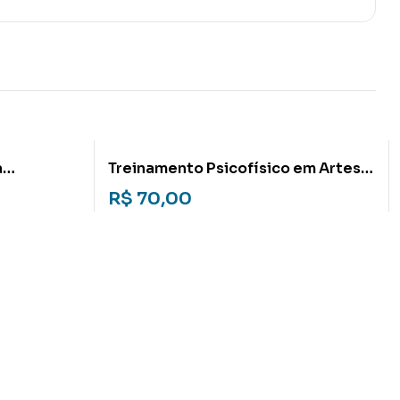
a
Treinamento Psicofísico em Artes
nea
Marciais: Impressões, relatos e
R$
70,00
apontamentos das poéticas
cênicas