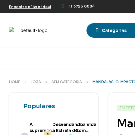
11 3726 8884
Encontre o livro ideal
Categorias
HOME
LOJA
SEM CATEGORIA
MANDALAS: O IMPACTO
Populares
EM EST
Man
A
Desvendando
Uma Vida
supremacia
a Estrela de
Com