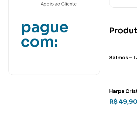
Apoio ao Cliente
pague
Produt
com:
Salmos – 1 
Harpa Cris
expansão P
R$
49,9