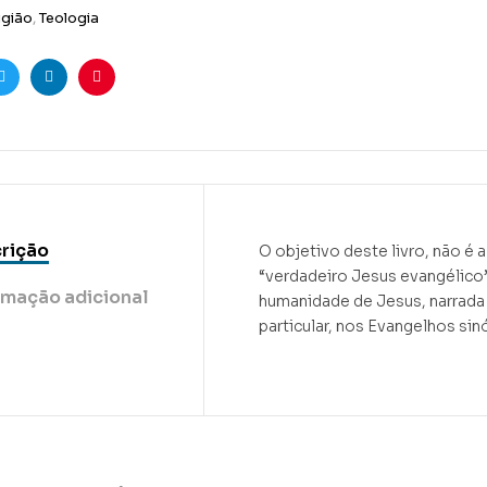
igião
,
Teologia
ook
Twitter
Linkedin
Pinterest
rição
O objetivo deste livro, não é 
“verdadeiro Jesus evangélico”,
rmação adicional
humanidade de Jesus, narrada
particular, nos Evangelhos sin