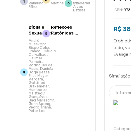
das
Belém e a
Promessa
Raimundo
Martins Giuliano
Vanderlei
Filho
Alves
escrituras
Data do
ISBN:
978
Batista
na era da
Nascimento
descrença
de Jesus
Bíblia e
Reflexões
R$
38
Sexualidade:
Platônicas:
Abordagem
O
André
O objeti
Musskopf
,
teológica,
pensamento
tudo, vo
Bispo Celso
pastoral e
cristão
Franco
,
Cláudio
Evangelh
Carvalhaes
,
bíblica
Dallmer
Palmeira
Rodrigues de
Assis
,
Daniela
Borja Bessa
,
Elias Mayer
Simulação 
Vergara
,
Gottfried
Brakemeier
,
Humberto
Maiztegui
Gonçalves
,
Jaci Maraschin
,
John Spong
,
Pedro Triana
,
Peter Lee
Categori