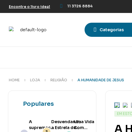
11 3726 8884
Encontre o livro ideal
Categorias
HOME
LOJA
RELIGIÃO
A HUMANIDADE DE JESUS
Populares
EM EST
A
Desvendando
Uma Vida
A 
supremacia
a Estrela de
Com