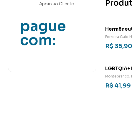
Produt
Apoio ao Cliente
pague
Hermêneuti
com:
Tomás de A
Ferreira Caio 
perfeita
R$
35,9
LGBTQIA+ N
Montebranco, 
R$
41,99