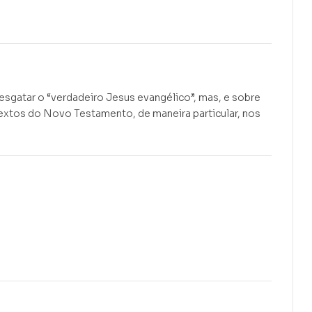
R$
R$
39,90
38,90
resgatar o “verdadeiro Jesus evangélico”, mas, e sobre
textos do Novo Testamento, de maneira particular, nos