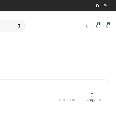
3
0
ANTERIOR
PROXIMO
🔍