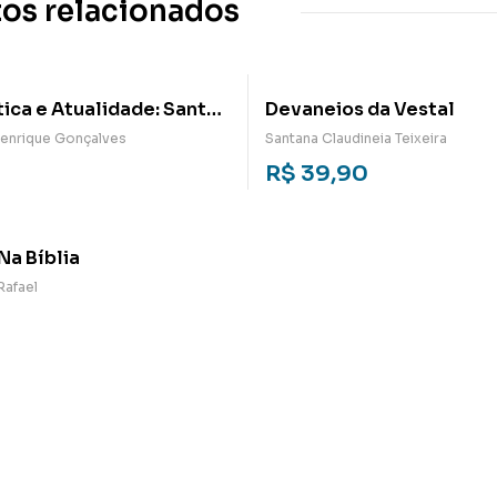
os relacionados
ca e Atualidade: Santo
Devaneios da Vestal
quino e a felicidade
Henrique Gonçalves
Santana Claudineia Teixeira
0
R$
39,90
a Bíblia
Rafael