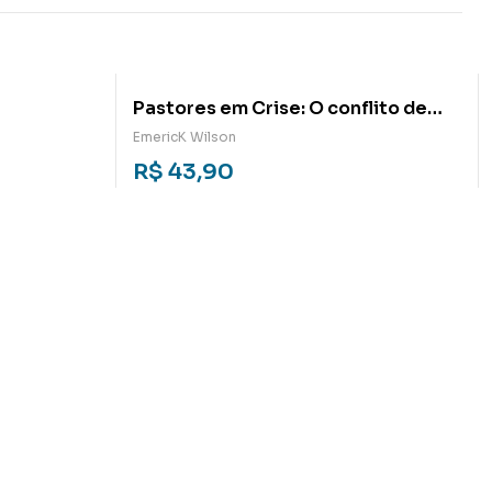
Pastores em Crise: O conflito de
identidade social do pastor
EmericK Wilson
protestante
R$
43,90