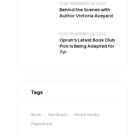
11 DE FEVEREIRO DE 2022
Behind the Scenes with
Author Victoria Aveyard
11 DE FEVEREIRO DE 2022
Oprah’s Latest Book Club
Pick is Being Adapted for
TV!
Tags
Book
Hardback
Mixed media
Paperback