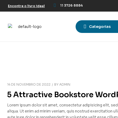
11 3726 8884
Encontre o livro ideal
Categorias
14 DE NOVEMBRO DE 2022
BY
ADMIN
5 Attractive Bookstore Wor
Lorem ipsum dolor sit amet, consectetur adipisicing elit, s
aliqua. Ut enim ad minim veniam, quis nostrud exercitation u
aute irure dolor in reprehenderit in voluptate velit esse cillu