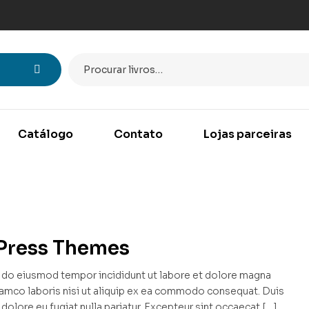
Catálogo
Contato
Lojas parceiras
dPress Themes
ed do eiusmod tempor incididunt ut labore et dolore magna
llamco laboris nisi ut aliquip ex ea commodo consequat. Duis
m dolore eu fugiat nulla pariatur. Excepteur sint occaecat […]