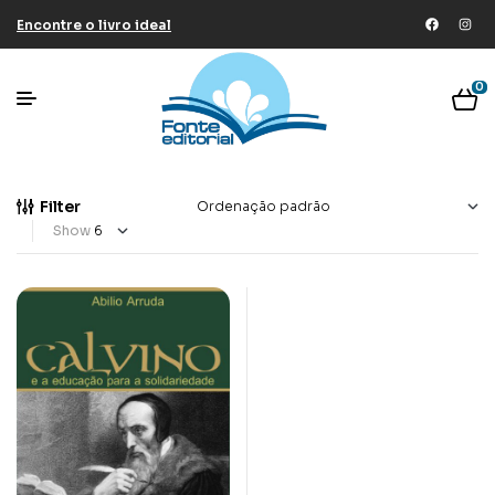
Encontre o livro ideal
0
Filter
Show