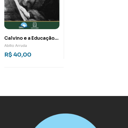
Calvino e a Educação
Para a Solidariedade
Abilio Arruda
R$
40,00