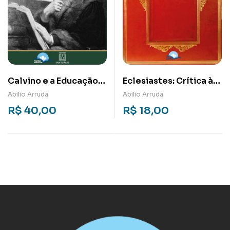
Calvino e a Educação
Eclesiastes: Crítica à
Para a Solidariedade
existência fugaz
Abilio Arruda
Abilio Arruda
R$
40,00
R$
18,00