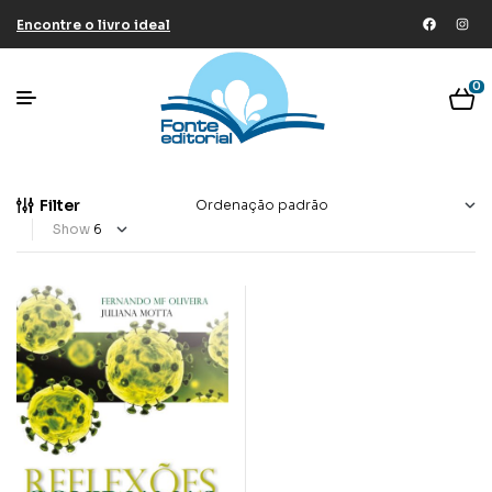
Encontre o livro ideal
0
Filter
Show