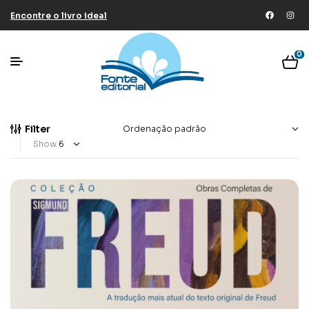
Encontre o livro ideal
0
Filter
Show