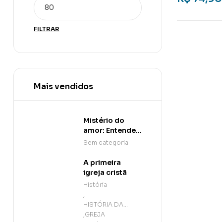
FILTRAR
Mais vendidos
Mistério do
amor: Entender
para melhor
Sem categoria
viver a
quaresma, a
A primeira
semana santa e
igreja cristã
a páscoa
História
,
HISTÓRIA DA
IGREJA
,