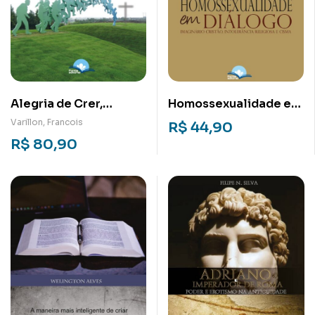
Alegria de Crer,
Homossexualidade em
Alegria de Viver
Diálogo: Imaginário
Varillon, Francois
R$
44,90
cristão
R$
80,90