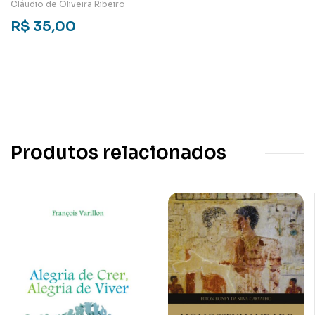
libertação morreu?
Cláudio de Oliveira Ribeiro
Reino de Deus e
R$
35,00
espiritualidade hoje
Produtos relacionados