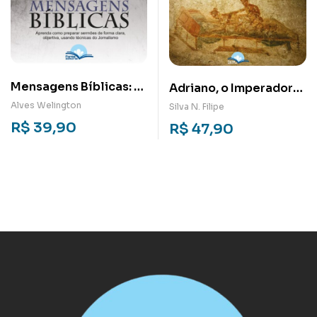
Mensagens Bíblicas: A
Adriano, o Imperador
maneira mais
de Roma: O Poder e
Alves Welington
Silva N. Filipe
inteligente de criar
Erotismo na
R$
39,90
R$
47,90
Antiguidade