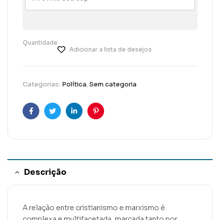
Quantidade
Adicionar a lista de desejos
Categorias:
Política
,
Sem categoria
Facebook
Twitter
Linkedin
Pinterest
Descrição
A relação entre cristianismo e marxismo é
complexa e multifacetada, marcada tanto por