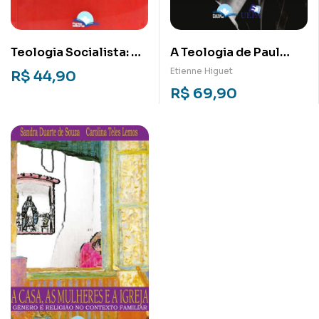
Teologia Socialista: Os
A Teologia de Paul
caminhos humanos no
Tillich: Utopia,
Etienne Higuet
R$
44,90
pensamento de Tillich
esperança e
R$
69,90
e Dossel
socialismo