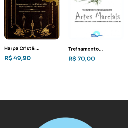
Harpa Cristã:
Treinamento
Instrumento da
Psicofísico em Artes
R$
49,90
R$
70,00
expansão Pentecostal
Marciais: Impressões,
no Brasil
relatos e
apontamentos das
poéticas cênicas