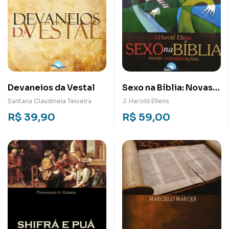
Devaneios da Vestal
Sexo na Bíblia: Novas
Considerações
Santana Claudineia Teixeira
J. Harold Ellens
R$
39,90
R$
59,00