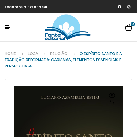
Encontre o livro ideal
0
HOME
LOJA
RELIGIÃO
O ESPÍRITO SANTO E A
TRADIÇÃO REFORMADA: CARISMAS, ELEMENTOS ESSENCIAIS E
PERSPECTIVAS
🔍