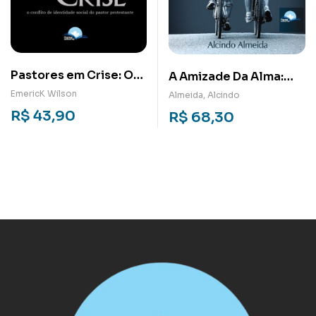
Pastores em Crise: O
A Amizade Da Alma:
conflito de identidade
Fidelidade na Mentoria
EmericK Wilson
Almeida, Alcindo
social do pastor
da Vida
R$
43,90
R$
68,30
protestante