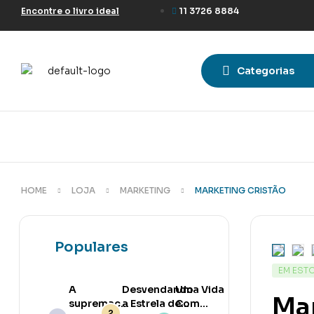
Encontre o livro ideal
11 3726 8884
Categorias
HOME
LOJA
MARKETING
MARKETING CRISTÃO
Populares
EM EST
A
Desvendando
Uma Vida
Mar
supremacia
a Estrela de
Com