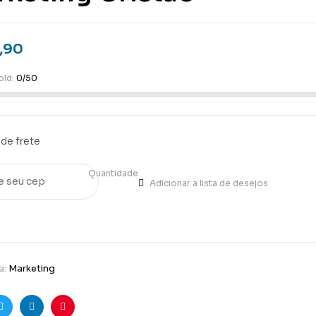
,90
old:
0/50
de frete
Quantidade
Adicionar a lista de desejos
a:
Marketing