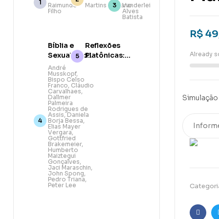
das
Belém e a
Promessa
Raimundo
Martins Giuliano
Vanderlei
Filho
Alves
escrituras
Data do
Batista
na era da
Nascimento
descrença
de Jesus
R$
49
Bíblia e
Reflexões
Already s
Sexualidade:
Platônicas:
Abordagem
O
André
Musskopf
,
teológica,
pensamento
Bispo Celso
pastoral e
cristão
Franco
,
Cláudio
Carvalhaes
,
bíblica
Dallmer
Simulação 
Palmeira
Rodrigues de
Assis
,
Daniela
Borja Bessa
,
Elias Mayer
Vergara
,
Gottfried
Brakemeier
,
Humberto
Maiztegui
Gonçalves
,
Jaci Maraschin
,
John Spong
,
Pedro Triana
,
Peter Lee
Categori