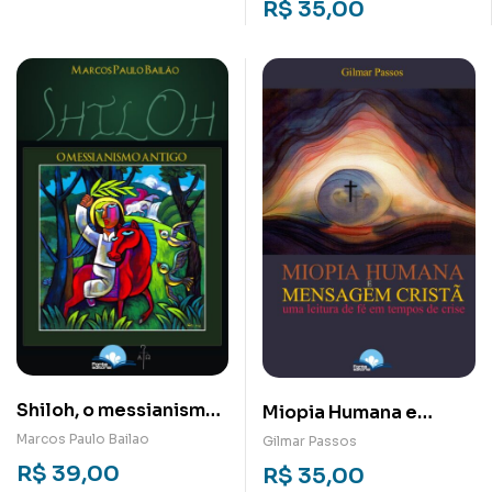
R$
35,00
espiritualidade hoje
Shiloh, o messianismo
Miopia Humana e
antigo
Mensagem Cristã: Uma
Marcos Paulo Bailao
Gilmar Passos
Leitura de Fé em
R$
39,00
R$
35,00
Tempos de Crise