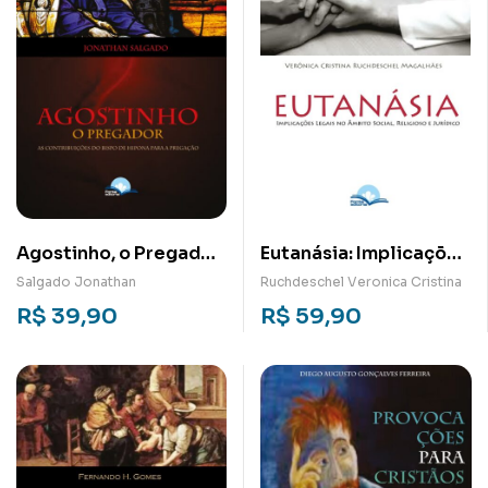
Agostinho, o Pregador:
Eutanásia: Implicações
As Contribuições do
legais no âmbito
Salgado Jonathan
Ruchdeschel Veronica Cristina
Bispo de Hipona para
sociais, religioso e
R$
39,90
R$
59,90
Pregação
jurídico