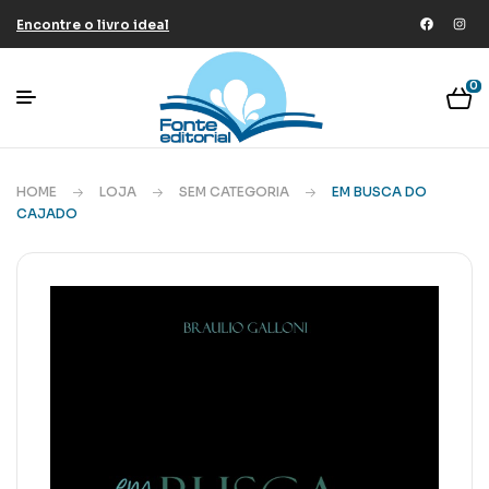
Encontre o livro ideal
0
HOME
LOJA
SEM CATEGORIA
EM BUSCA DO
CAJADO
🔍