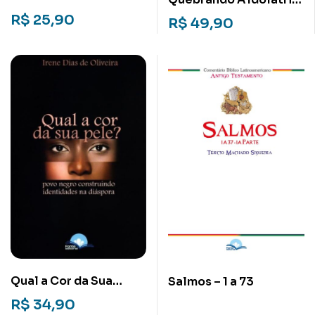
Minhas Memórias
No Meio Do
R$
25,90
R$
49,90
Cristianismo: Um
Tratado Histórico e
Teológico
Qual a Cor da Sua
Salmos – 1 a 73
Pele?: Povo negro
R$
34,90
construindo