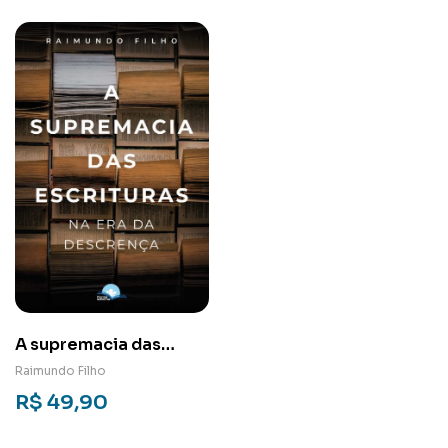
A supremacia das
escrituras na era da
Raimundo Filho
descrença
R$
49,90