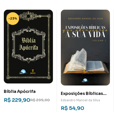
-23%
Bíblia Apócrifa
Exposições Bíblicas
R$
229,90
Que Abençoarão a Sua
R$
299,90
Edsandro Manoel da Silva
Vida (Vol 1)
R$
54,90