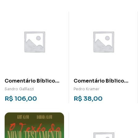
Comentário Bíblico
Comentário Bíblico
Latino-Americano:
Latino-Americano:
Sandro Galllazzi
Pedro Kramer
Mateus
Sofonias
R$
106,00
R$
38,00