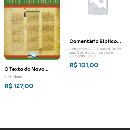
Comentário Bíblico
Latino-Americano:
Sebastião A. G. Soares, João
Luiz Correia Junior, José
Marcos
Raimundo Oliva
R$
101,00
O Texto do Novo
Testamento
Kurt Aland
R$
127,00