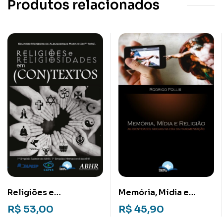
Produtos relacionados
Religiões e
Memória, Mídia e
Religiosidades em
Religião: As
R$
53,00
R$
45,90
(Con)textos, Volume 1
identidades sociais na