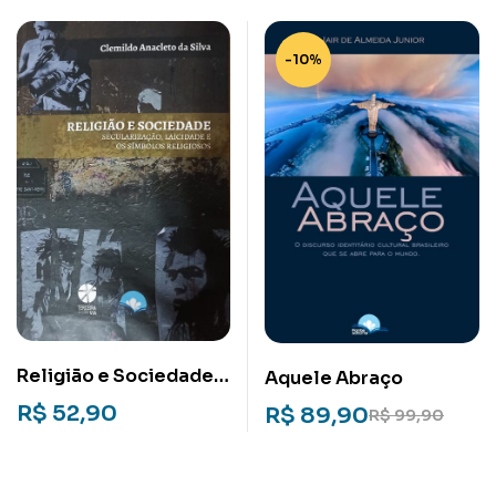
era da fragmentação
-10%
Religião e Sociedade:
Aquele Abraço
Secularização,
R$
52,90
R$
89,90
R$
99,90
laicidade e os
símbolos religiosos