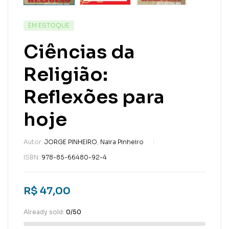
EM ESTOQUE
Ciências da
Religião:
Reflexões para
hoje
Autor:
JORGE PINHEIRO
,
Naira Pinheiro
ISBN:
978-85-66480-92-4
R$
47,00
Already sold:
0/50