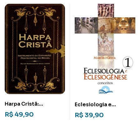
Harpa Cristã:
Eclesiologia e
Instrumento da
Eclesiogênese 1:
R$
49,90
R$
39,90
expansão Pentecostal
Conceitos
no Brasil