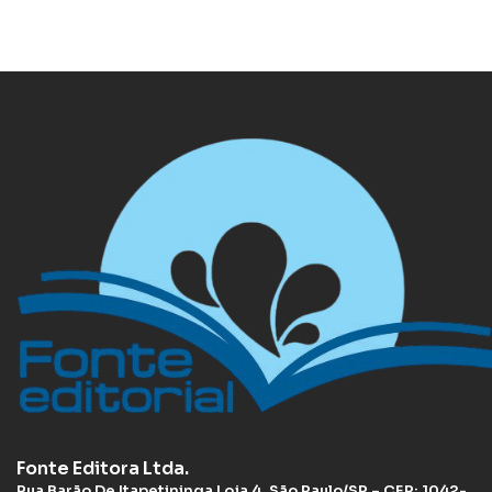
Fonte Editora Ltda.
Rua Barão De Itapetininga Loja 4, São Paulo/SP – CEP: 1042-