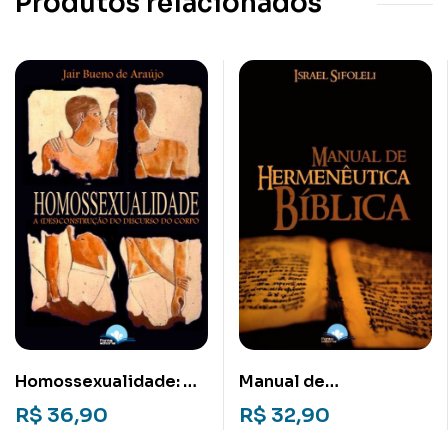
Produtos relacionados
Homossexualidade: A
Manual de
(des)construção do
Hermenêutica Bíblica
R$
36,90
R$
32,90
discurso do corpo