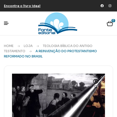
Encontre o livro ideal
0
HOME
LOJA
TEOLOGIA BÍBLICA DO ANTIGO
TESTAMENTO
A REINVENÇÃO DO PROTESTANTISMO
REFORMADO NO BRASIL
🔍