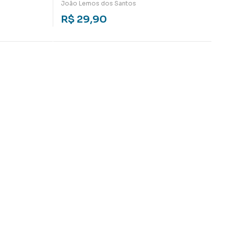
obre a
Ensaio sobre a vida além da vida na
João Lemos dos Santos
obra de C. S. Lewis
R$
29,90