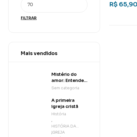
R$
65,9
FILTRAR
Mais vendidos
Mistério do
amor: Entender
para melhor
Sem categoria
viver a
quaresma, a
A primeira
semana santa e
igreja cristã
a páscoa
História
,
HISTÓRIA DA
IGREJA
,