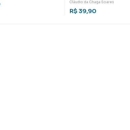
romanesca e o discurso s
Cláudio da Chaga Soares
0
imagem do apóstolo
R$
39,90