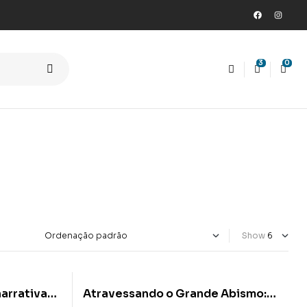
3
0
Show
narrativa
Atravessando o Grande Abismo: