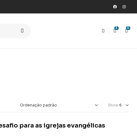
3
0
Show
afio para as igrejas evangélicas