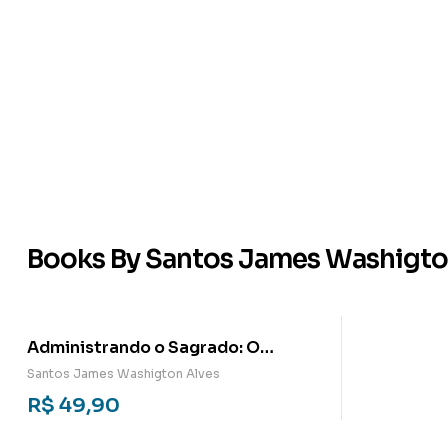
Books By Santos James Washigto
Administrando o Sagrado: O
Trabalho e o Mercado Religioso
Santos James Washigton Alves
R$
49,90