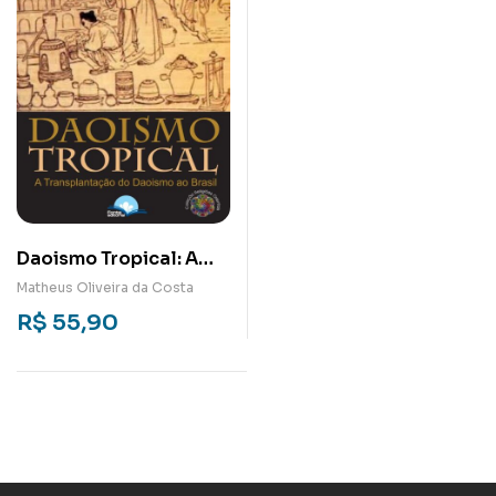
Daoismo Tropical: A
transplantação do
Matheus Oliveira da Costa
Daoismo no Brasil
R$
55,90