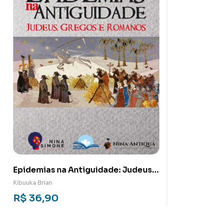
Epidemias na Antiguidade: Judeus,
gregos e romanos
Kibuuka Brian
R$
36,90