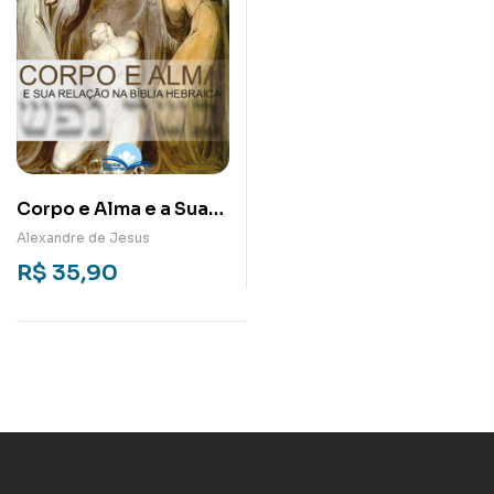
Corpo e Alma e a Sua
Relação na Bíblia
Alexandre de Jesus
Hebraica
R$
35,90